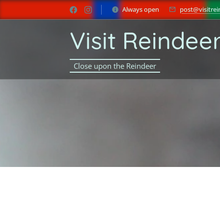
Always open
post@visitrei
Visit Reindee
Close upon the Reindeer