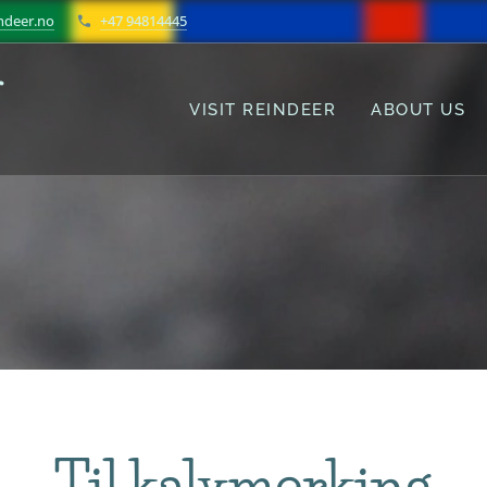
ndeer.no
+47 94814445
r
VISIT REINDEER
ABOUT US
Til kalvmerking