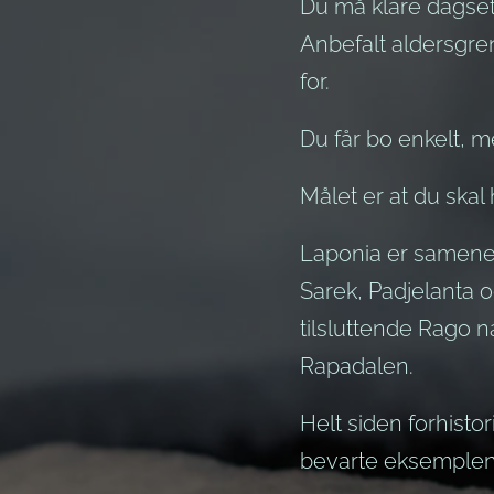
Du må klare dagset
Anbefalt aldersgre
for.
Du får bo enkelt, m
Målet er at du skal 
Laponia er samenes
Sarek, Padjelanta o
tilsluttende Rago n
Rapadalen.
Helt siden forhisto
bevarte eksemplen