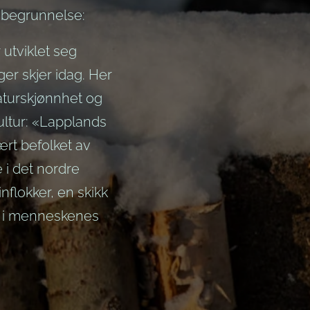
 begrunnelse:
utviklet seg
er skjer idag. Her
aturskjønnhet og
ultur: «Lapplands
ært befolket av
i det nordre
nflokker, en skikk
ium i menneskenes