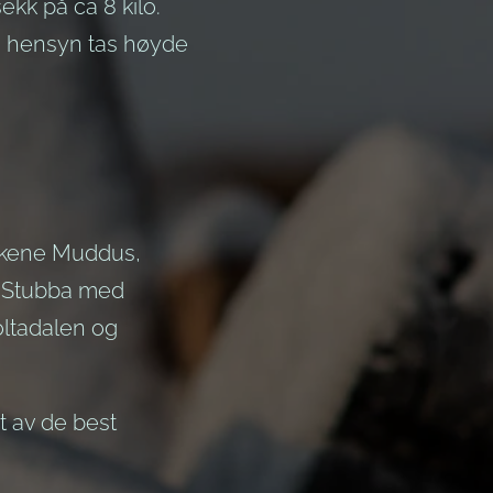
kk på ca 8 kilo.
le hensyn tas høyde
arkene Muddus,
og Stubba med
oltadalen og
t av de best