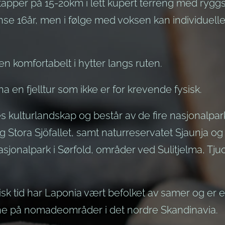
apper på 15-20km i lett kupert terreng med ryggse
nse 16år, men i følge med voksen kan individuel
en komfortabelt i hytter langs ruten.
ha en fjelltur som ikke er for krevende fysisk.
 kulturlandskap og består av de fire nasjonalp
g Stora Sjöfallet, samt naturreservatet Sjaunja 
asjonalpark i Sørfold, områder ved Sulitjelma, Tju
risk tid har Laponia vært befolket av samer og er e
e på nomadeområder i det nordre Skandinavia.