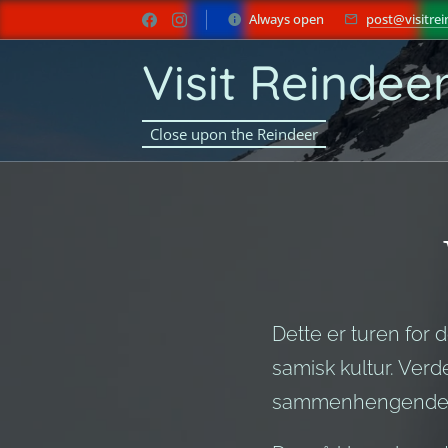
Always open
post@visitrei
Visit Reindee
Close upon the Reindeer
Dette er turen for
samisk kultur. Ver
sammenhengende na