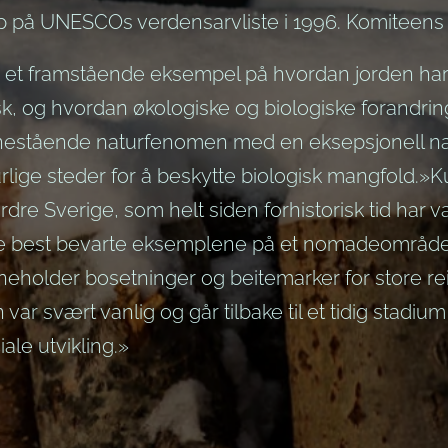
pp på UNESCOs verdensarvliste i 1996. Komiteens
 et framstående eksempel på hvordan jorden har 
sk, og hvordan økologiske og biologiske forandring
enestående naturfenomen med en eksepsjonell n
rlige steder for å beskytte biologisk mangfold.»K
rdre Sverige, som helt siden forhistorisk tid har v
de best bevarte eksemplene på et nomadeområde 
neholder bosetninger og beitemarker for store rei
 var svært vanlig og går tilbake til et tidig stad
ale utvikling.»