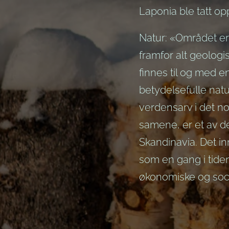
Laponia ble tatt o
Natur: «Området er
framfor alt geologi
finnes til og med 
betydelsefulle natu
verdensarv i det no
samene, er et av 
Skandinavia. Det in
som en gang i tiden
økonomiske og soci