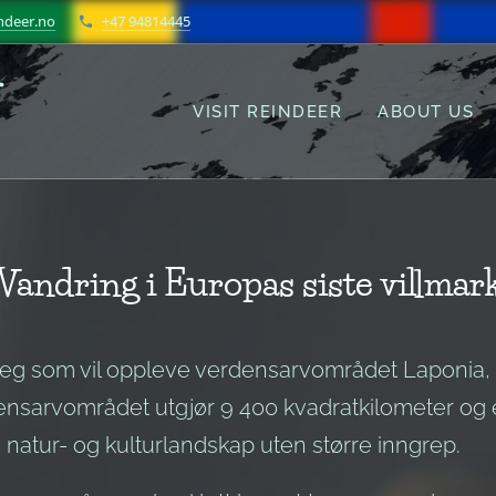
ndeer.no
+47 94814445
r
VISIT REINDEER
ABOUT US
Vandring i Europas siste villmar
 deg som vil oppleve verdensarvområdet Laponia, 
densarvområdet utgjør 9 400 kvadratkilometer og 
tur- og kulturlandskap uten større inngrep.