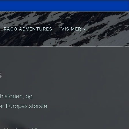
RAGO ADVENTURES
VIS MER
k
historien, og
er Europas største